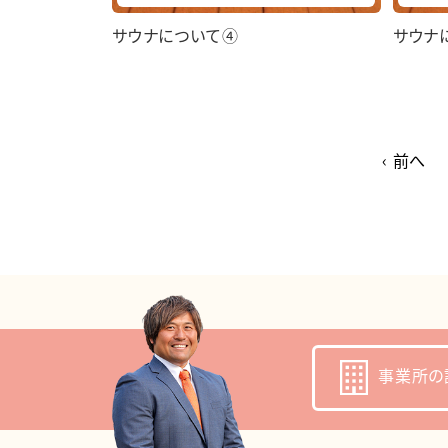
サウナについて④
サウナ
‹ 前へ
事業所の