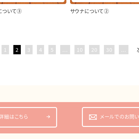
について③
サウナについて②
1
2
3
4
5
...
10
20
30
...
メールでのお問
詳細はこちら