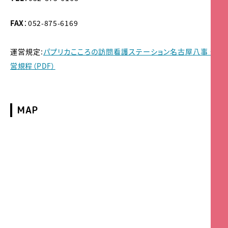
FAX
：052-875-6169
運営規定:
パプリカこころの訪問看護ステーション名古屋八事 運
営規程（PDF）
MAP